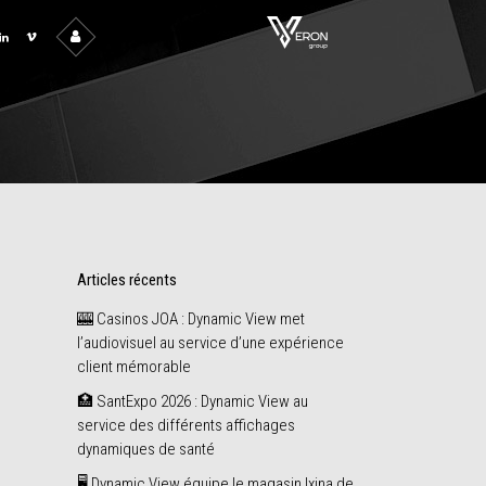
Articles récents
🎰 Casinos JOA : Dynamic View met
l’audiovisuel au service d’une expérience
client mémorable
🏥 SantExpo 2026 : Dynamic View au
service des différents affichages
dynamiques de santé
🖥️ Dynamic View équipe le magasin Ixina de