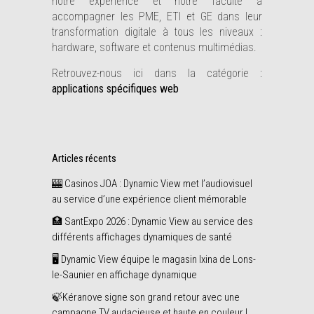
notre expérience et notre faculté à
accompagner les PME, ETI et GE dans leur
transformation digitale à tous les niveaux :
hardware, software et contenus multimédias.
Retrouvez-nous ici dans la catégorie :
applications spécifiques web
Articles récents
🎰 Casinos JOA : Dynamic View met l’audiovisuel
au service d’une expérience client mémorable
🏥 SantExpo 2026 : Dynamic View au service des
différents affichages dynamiques de santé
🖥️ Dynamic View équipe le magasin Ixina de Lons-
le-Saunier en affichage dynamique
🍃Kéranove signe son grand retour avec une
campagne TV audacieuse et haute en couleur !