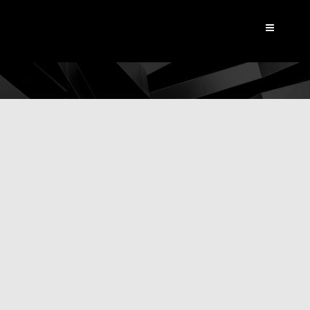
Dynamic View
|
Actualités
Tournage LOU Rugby 2013
L'équipe de Dynamic View a donné
rendez-vous aux joueurs du LOU