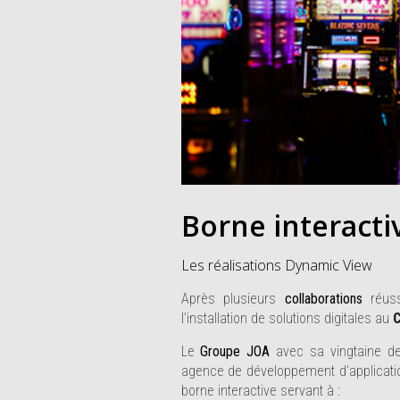
Borne interacti
Les réalisations Dynamic View
Après plusieurs
collaborations
réus
l’installation de solutions digitales au
C
Le
Groupe JOA
avec sa vingtaine de 
agence de développement d’applicati
borne interactive servant à :