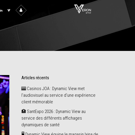
Articles récents
🎰 Casinos JOA : Dynamic View met
l’audiovisuel au service d’une expérience
client mémorable
🏥 SantExpo 2026 : Dynamic View au
service des différents affichages
dynamiques de santé
🖥️ Dynamic View équipe le magasin Ixina de