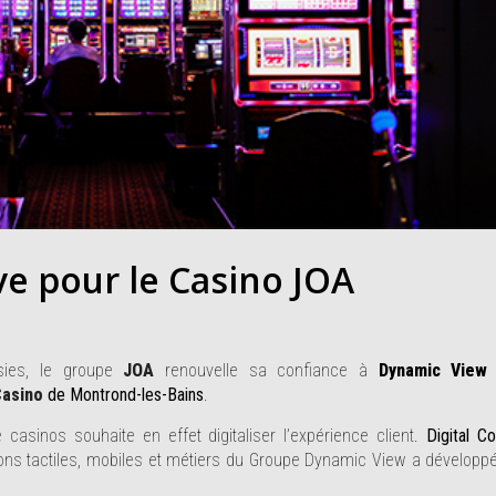
ve pour le Casino JOA
sies, le groupe
JOA
renouvelle sa confiance à
Dynamic View
asino
de Montrond-les-Bains
.
casinos souhaite en effet digitaliser l’expérience client.
Digital C
ons tactiles, mobiles et métiers du Groupe Dynamic View a développ