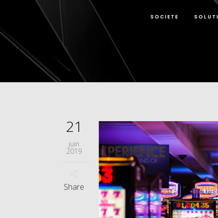
SOCIETE
SOLUT
21
juin
2019
Share