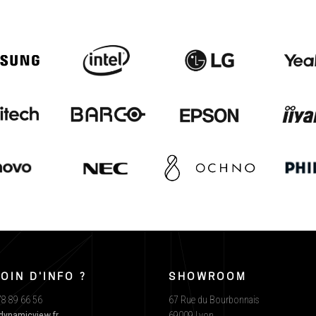
OIN D'INFO ?
SHOWROOM
8 89 66 56
67 Rue du Bourbonnais
dynamicview.fr
69009 Lyon