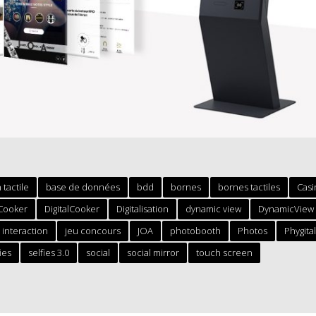
 tactile
base de données
bdd
bornes
bornes tactiles
Cas
 Cooker
DigitalCooker
Digitalisation
dynamic view
DynamicView
interaction
jeu concours
JOA
photobooth
Photos
Phygita
ies
selfies 3.0
social
social mirror
touch screen