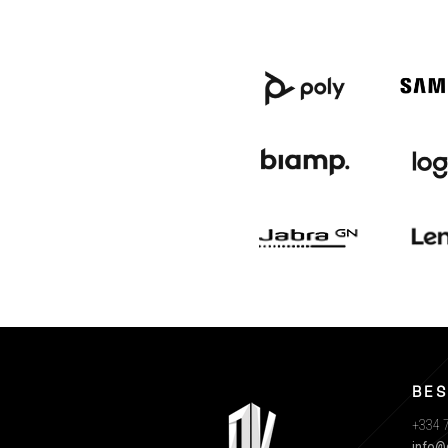
BES
+334 7
info@