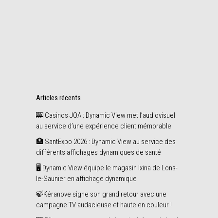
READ MORE
21
Share
juin
Articles récents
🎰 Casinos JOA : Dynamic View met l’audiovisuel
au service d’une expérience client mémorable
🏥 SantExpo 2026 : Dynamic View au service des
différents affichages dynamiques de santé
🖥️ Dynamic View équipe le magasin Ixina de Lons-
le-Saunier en affichage dynamique
🍃Kéranove signe son grand retour avec une
campagne TV audacieuse et haute en couleur !