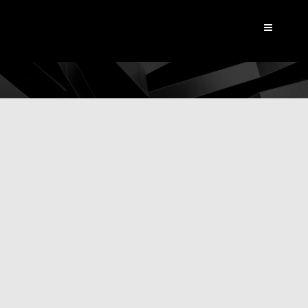
Dynamic View
|
Les