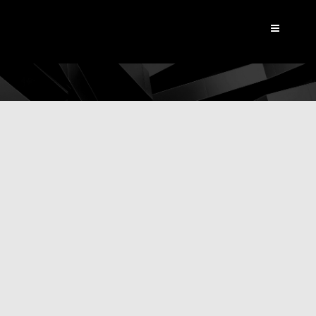
Dynamic View
|
Les