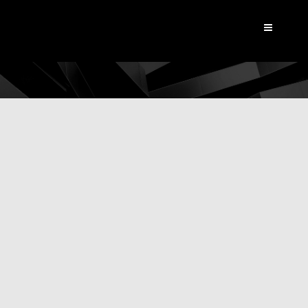
Dynamic View
|
Actualités
,
Applications
,
Les réalisations