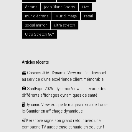
écrans
Jean Blanc Sports
Live
mur d'écrans
Mur d'image
retail
social mirror
ultra stretch
Ultra Stretch 86''
Articles récents
🎰 Casinos JOA : Dynamic View met l’audiovisuel
au service d’une expérience client mémorable
🏥 SantExpo 2026 : Dynamic View au service des
différents affichages dynamiques de santé
🖥️ Dynamic View équipe le magasin Ixina de Lons-
le-Saunier en affichage dynamique
🍃Kéranove signe son grand retour avec une
campagne TV audacieuse et haute en couleur !