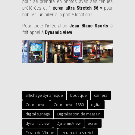
pour se prendre en photos avec ses tenues
préférées et 1
écran
ultra Stretch 86 »
pour
habiller un pilier à la partie location !
Pour toute l’intégration
Jean Blanc Sports
à
fait appel à
Dynamic view
!
affichage dynamique
boutique
caméra
Courchevel
Courchevel 1850
digital
digital signage
Digitalisation de magasin
dynamic view
DynamicView
ecran
Ecran de Vitrine
ecran ultra stretch