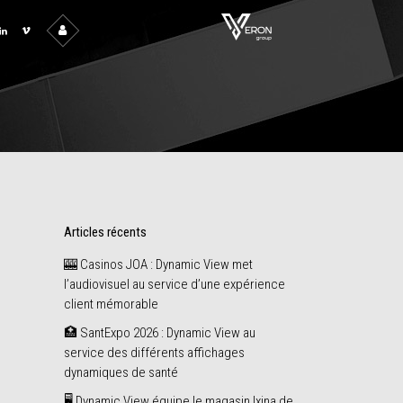
Articles récents
🎰 Casinos JOA : Dynamic View met
l’audiovisuel au service d’une expérience
client mémorable
🏥 SantExpo 2026 : Dynamic View au
service des différents affichages
dynamiques de santé
🖥️ Dynamic View équipe le magasin Ixina de