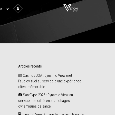
Articles récents
🎰 Casinos JOA : Dynamic View met
l’audiovisuel au service d’une expérience
client mémorable
🏥 SantExpo 2026 : Dynamic View au
service des différents affichages
dynamiques de santé
🖥️ Dynamic View équipe le magasin Ixina de