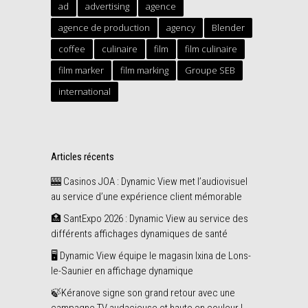
ad
advertising
agence
agence de production
agency
Blender
coffee
culinaire
film
film culinaire
film marker
film marking
Groupe SEB
international
Articles récents
🎰 Casinos JOA : Dynamic View met l’audiovisuel
au service d’une expérience client mémorable
🏥 SantExpo 2026 : Dynamic View au service des
différents affichages dynamiques de santé
🖥️ Dynamic View équipe le magasin Ixina de Lons-
le-Saunier en affichage dynamique
🍃Kéranove signe son grand retour avec une