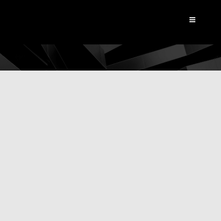
Dynamic View
|
Les
réalisations Bouncy
Bouncy réalise des films