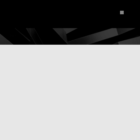
Dynamic View
|
Les
réalisations Dynamic View