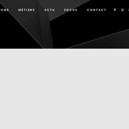
IONS
MÉTIERS
ACTU
FOCUS
CONTACT
Dynamic View
|
Actualités
Showreel Dynamic View 2014
x