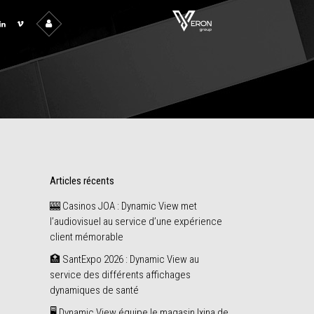
Articles récents
🎰 Casinos JOA : Dynamic View met
l’audiovisuel au service d’une expérience
client mémorable
🏥 SantExpo 2026 : Dynamic View au
service des différents affichages
dynamiques de santé
🖥️ Dynamic View équipe le magasin Ixina de