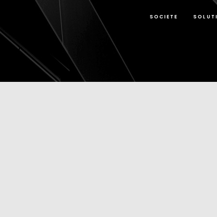
SOCIETE
SOLUT
Dynamic View
|
Actualités
Halles Savoyardes : fraîcheur et
nouveautés des écrans jusqu’au