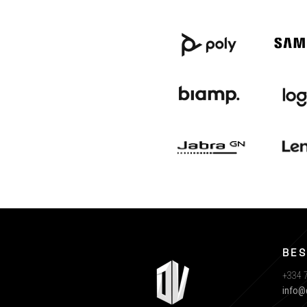
BES
+334 7
info@