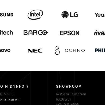
OIN D'INFO ?
SHOWROOM
8 89 66 56
67 Rue du Bourbonnais
dynamicview.fr
69009 Lyon
+334 78 89 66 56