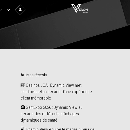
Articles récents
🎰 Casinos JOA : Dynamic View met
l’audiovisuel au service d’une expérience
client mémorable
🏥 SantExpo 2026 : Dynamic View au
service des différents affichages
dynamiques de santé
🖥️ Dynamic View équipe le magasin Ixina de