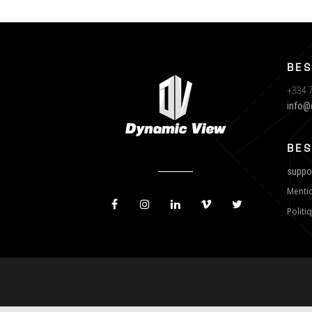
BES
+334 7
info@
BES
suppo
Mentio
Politi