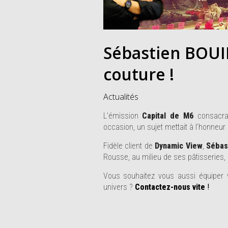
Sébastien BOUIL
couture !
Actualités
L’émission
Capital de M6
consacrai
occasion, un sujet mettait à l’honneur 
Fidèle client de
Dynamic View
,
Sébas
Rousse, au milieu de ses pâtisseries,
Vous souhaitez vous aussi équiper v
univers ?
Contactez-nous vite
!