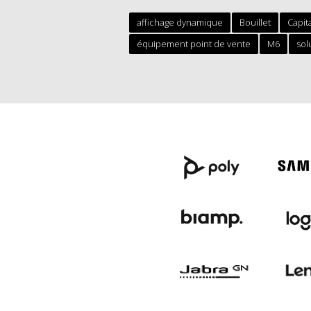
affichage dynamique
Bouillet
Capit
équipement point de vente
M6
sol