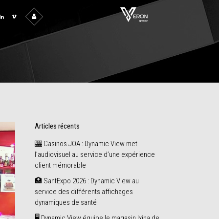
Articles récents
🎰 Casinos JOA : Dynamic View met
l’audiovisuel au service d’une expérience
client mémorable
🏥 SantExpo 2026 : Dynamic View au
service des différents affichages
dynamiques de santé
🖥️ Dynamic View équipe le magasin Ixina de