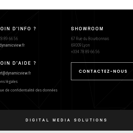
OIN D'INFO ?
SHOWROOM
8 89 66 56
67 Rue du Bourbonnais
dynamicview.fr
69009 Lyon
+334 78 89 66 56
OIN D'AIDE ?
CONTACTEZ-NOUS
rt@dynamicview.fr
ns légales
que de confidentialité des données
DIGITAL MEDIA SOLUTIONS