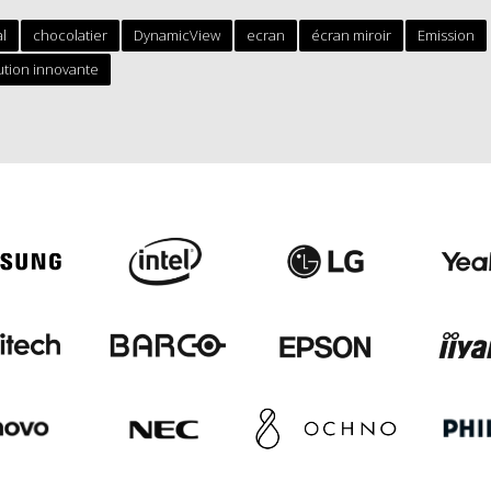
al
chocolatier
DynamicView
ecran
écran miroir
Emission
ution innovante