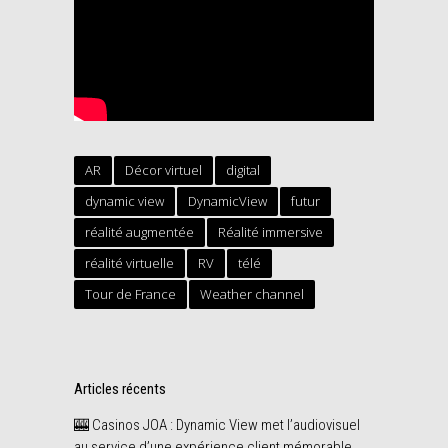
AR
Décor virtuel
digital
dynamic view
DynamicView
futur
réalité augmentée
Réalité immersive
réalité virtuelle
RV
télé
Tour de France
Weather channel
Articles récents
🎰 Casinos JOA : Dynamic View met l’audiovisuel
au service d’une expérience client mémorable