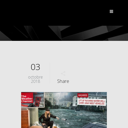
03
octobre
Share
2018