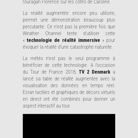
l’ouragan Florence sur les côtés de Caroline.
La réalité augmentée encore peu utilisée,
permet une démonstration beaucoup plus
percutante. Ce n’est pas la première fois que
Weather Channel tente d’utiliser cette
«
technologie de réalité immersive
» pour
évoquer la réalité d’une catastrophe naturelle.
La météo n’est pas le seul programme à
bénéficier de cette technologie. A l’occasion
du Tour de France 2018,
TV 2 Denmark
a
lancé sa table de réalité augmentée avec la
visualisation des données en temps réel.
Ecran tactiles et graphiques de décors virtuels
en direct ont été combinés pour donner un
aspect interactif au tour.