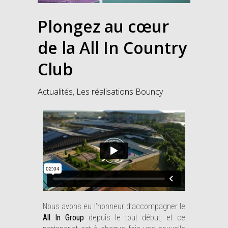
Plongez au cœur
de la All In Country
Club
Actualités
,
Les réalisations Bouncy
Nous avons eu l’honneur d’accompagner le
All In Group
depuis le tout début, et ce