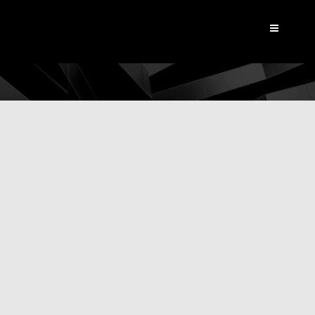
Dynamic View
|
Actualités
Pour inventer le futur,
Cegid a fait appel à