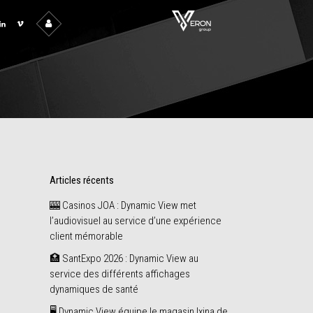
Articles récents
🎰 Casinos JOA : Dynamic View met
l’audiovisuel au service d’une expérience
client mémorable
🏥 SantExpo 2026 : Dynamic View au
service des différents affichages
dynamiques de santé
🖥️ Dynamic View équipe le magasin Ixina de