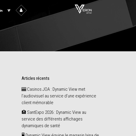
Articles récents
🎰 Casinos JOA : Dynamic View met
l’audiovisuel au service d’une expérience
client mémorable
🏥 SantExpo 2026 : Dynamic View au
service des différents affichages
dynamiques de santé
🖥️ Dynamic View équipe le magasin Ixina de