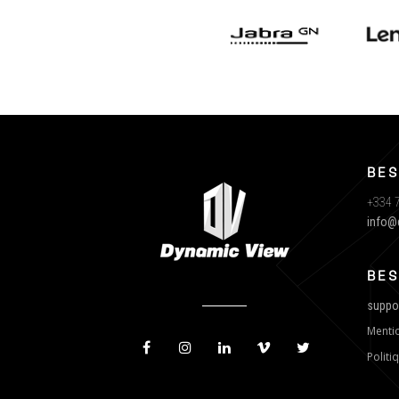
BES
+334 7
info@
BES
suppo
Mentio
Politi