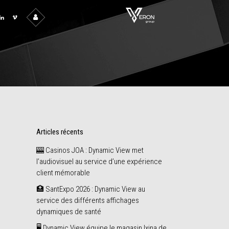
Articles récents
🎰 Casinos JOA : Dynamic View met
l’audiovisuel au service d’une expérience
client mémorable
🏥 SantExpo 2026 : Dynamic View au
service des différents affichages
dynamiques de santé
🖥️ Dynamic View équipe le magasin Ixina de