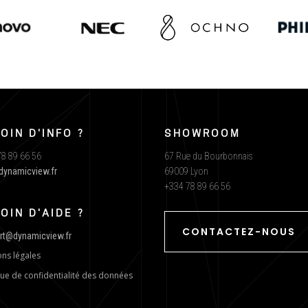
OIN D'INFO ?
SHOWROOM
8 89 66 56
67 Rue du Bourbonnais
dynamicview.fr
69009 Lyon
+334 78 89 66 56
OIN D'AIDE ?
CONTACTEZ-NOUS
rt@dynamicview.fr
ns légales
que de confidentialité des données