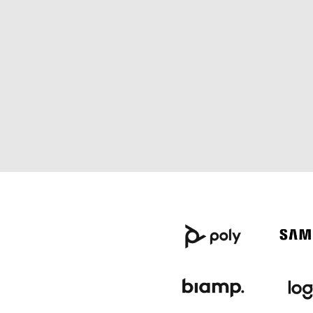
READ MORE
21
S
mai