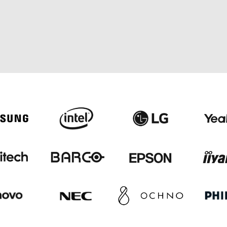
20
Share
novembre
hare