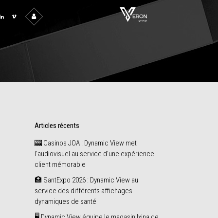
Articles récents
🎰 Casinos JOA : Dynamic View met
l’audiovisuel au service d’une expérience
client mémorable
🏥 SantExpo 2026 : Dynamic View au
service des différents affichages
dynamiques de santé
🖥️ Dynamic View équipe le magasin Ixina de