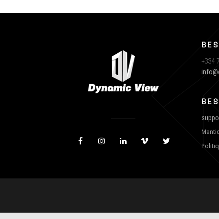
BES
+334 7
info@
BES
suppo
Mentio
Politi