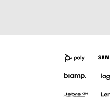
18
S
février