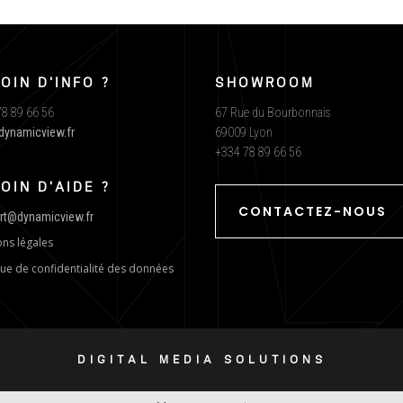
OIN D'INFO ?
SHOWROOM
8 89 66 56
67 Rue du Bourbonnais
dynamicview.fr
69009 Lyon
+334 78 89 66 56
OIN D'AIDE ?
CONTACTEZ-NOUS
rt@dynamicview.fr
ns légales
que de confidentialité des données
DIGITAL MEDIA SOLUTIONS