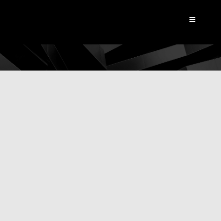
Dynamic View
|
Les