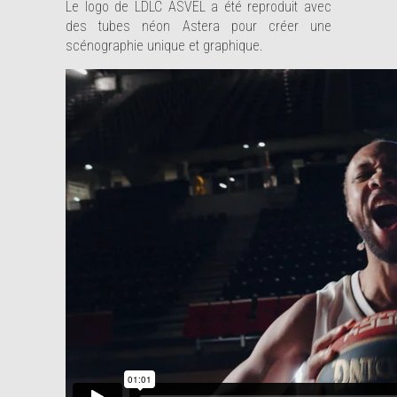
Le logo de LDLC ASVEL a été reproduit avec
des tubes néon Astera pour créer une
scénographie unique et graphique.
Articles récents
🎰 Casinos JOA : Dynamic View met l’audiovisuel
au service d’une expérience client mémorable
🏥 SantExpo 2026 : Dynamic View au service des
différents affichages dynamiques de santé